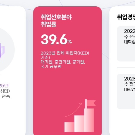
취업선호분야
취업경
취업률
202
39.6
수
전
%
대학정
2023년 전체 취업자(KEDI
기준)
대기업, 중견기업, 공기업,
국가 공무원
202
수
전
25년
대학정
취업)
 연속