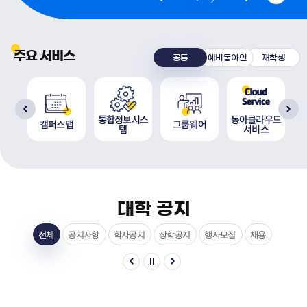
주요 서비스
공통
예비동아인
재학생
통합정보시스
동아클라우드
원
캠퍼스맵
그룹웨어
템
서비스
대학 공지
전체
공지사항
학사공지
장학공지
행사모집
채용