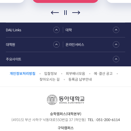
DAU Links
대학
대학원
온라인서비스
주요사이트
개인정보처리방침
입찰정보
외부배너모음
예·결산 공고
찾아오시는 길
등록금 납부안내
승학캠퍼스(대학본부)
(49315) 부산 사하구 낙동대로550번길 37 (하단동)
TEL :
051-200-6114
구덕캠퍼스