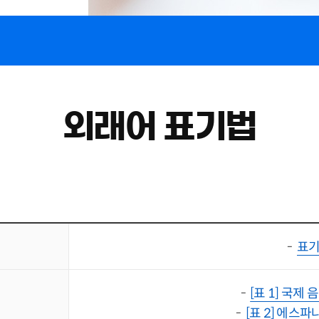
외래어 표기법
-
표기
-
[표 1] 국제
-
[표 2] 에스