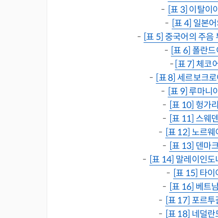
-
[표 3] 이탈
-
[표 4] 일본
-
[표 5] 중국어의 주
-
[표 6] 폴란
-
[표 7] 체
-
[표 8] 세르보크
-
[표 9] 루마
-
[표 10] 헝
-
[표 11] 스
-
[표 12] 노르
-
[표 13] 덴
-
[표 14] 말레이인
-
[표 15] 
-
[표 16] 베
-
[표 17] 포르
-
[표 18] 네덜