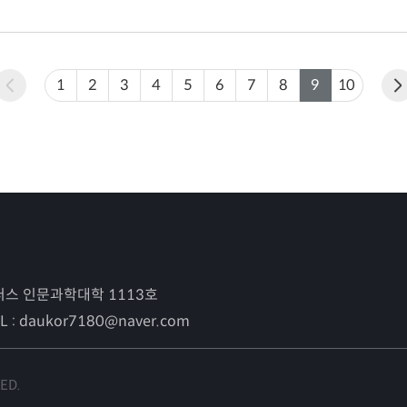
1
2
3
4
5
6
7
8
9
10
캠퍼스 인문과학대학 1113호
L :
daukor7180@naver.com
ED.