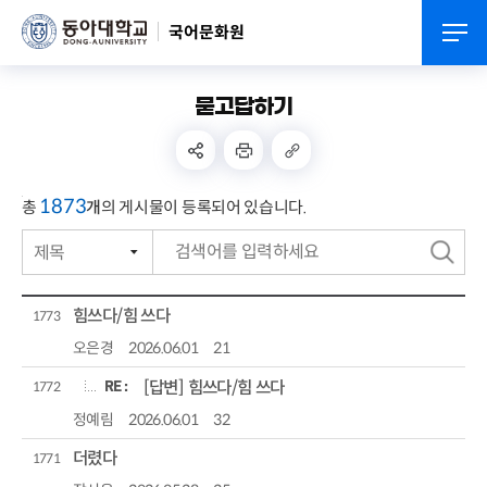
국어문화원
묻고답하기
1873
총
개
의 게시물이 등록되어 있습니다.
제목
번호
검
작성자
색
힘쓰다/힘 쓰다
1773
작성일자
오은경
2026.06.01
21
RE :
[답변] 힘쓰다/힘 쓰다
조회수
1772
정예림
2026.06.01
32
더렸다
1771