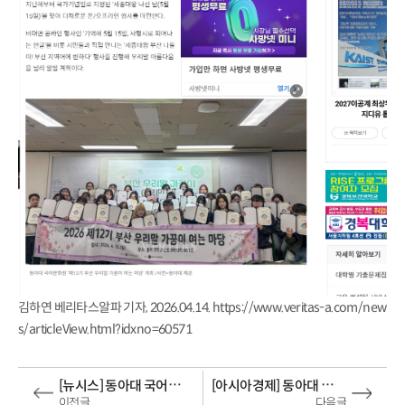
김하연 베리타스알파 기자, 2026.04.14. https://www.veritas-a.com/new
s/articleView.html?idxno=60571
[뉴시스] 동아대 국어문화원, 아름다운 우리말 이름 가게 공모전 개최
[아시아경제] 동아대 국어문화원, ‘부산 우리말 가꿈이’ 12기 출범…우리말 사랑 확산
이전글
다음글