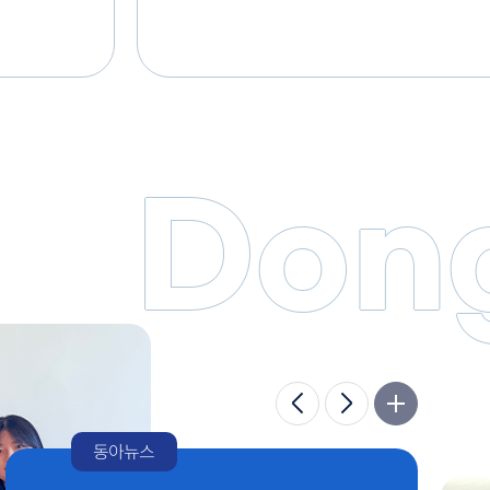
2026년 09월 01일(대학 내부사정에 의해 
나. 계약기간: 2026년 09월 01일 ~ 2027년 08월 31일
하지 않는
동아대학교 승학캠퍼스 S01 대학본부 120
근로시간: 월요일 ~ 금요일(09:00 ~ 17:00), 
과 취합관리,
급여: 본교 내부규정에 따름 마. 복리후생: 방
집중 휴무, 교육훈련 등 기타 사항은 관련 규정에
4년제 대학 졸업자(전공불문) 나.국가공무
자(남자는 병역필 또는 면제자) 다. 성범죄 
사유가 없는 자 ※ 장애인 및 국가보훈대상자는 관련 법규에 의거 우대
Dong
4. 채용 전형 및 일정 ※ 전체 일정은 진행 상
퍼스 5)
일부 변동이 있을 수 있음 구분 기간(일자) 비고 지원서 접수 2026. 08.
05.(수) 10:00 ~ 08. 12.(수) 15:00 이메일 접수 서류 전형 합격자 발표
2026. 08. 14.(금) 예정 개별 통보 면접 전형 서류 전형 합격 이후 개별
연락 합격자에 한해 개별 안내 최종 합격자 통보 면접 전형 합격 이후
개별 연락 개별 통보 5. 지원서 접수 기간 및 방법 가. 기간: 2026. 08.
시
05.(수) 10:00 ~ 08. 12.(수) 15:00 까지 나. 접수: 첨부된 입사지원서
명서 및
양식을 작성해 이메일(sunjoo3306@dau.ac.kr)로 
사본 각 1부
제목: ‘동아대학교 현장실습지원센터 학사조교 지원자(
매수 대상자 비고 1 입사지원서(이력서, 자기소개서) 1부 전 지원자
첨부양식 작성 2 개인정보 수집·이용 동의서 1부 다. 채용지원서에
e-mail
허위 사실이 있을 경우에는 합격 및 임용을 취소
동아뉴스
15] 부산시
서류(면접 당일 제출 필수) 가. 학력증명서(또
) L2M
증명서) 나. 장애인 또는 중증장애인 증명서(해당