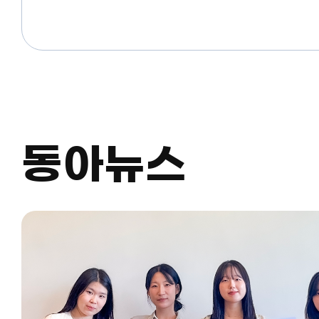
2026년 7월 27일 동아대학교 산학협력단장 1. 채용 계획 1)직무 분야 :
국가연구개발사업 수행 지원 2) 채용 인원 : 1명 3) 자격 요건 - 공통 :
동아대학교 산학협력단 취업규칙 제7조(결격사유)에 해당
자 - 학력 : 학사학위 이상 - 전공 : 무관 4) 주요업무 : 국가연구개발과제
및 일반 회계 관리, 사업(비) 관리시스템 사용, 과제 실적/성
기타 사무 업무 5) 우대사항 - 관련 업무 경력자(RCMS, SMTECH 외
정부 과제관리시스템 사용업무 경험자) - 동아대학교 산학연구시스템
이용 가능자 2. 보수 및 근무조건 1) 직급 : 연구원 2) 급여 - 신입직 :
연봉 3,000 만원 이상 - 경력자 : 상기의 조건에서 우대사항을 검토하여
면접 시 협의 3) 고용형태 : 계약직(1년 단위 계약 갱신) 4) 근무지 :
부산광역시 사하구 낙동대로550번길 37, 동아대학교 승학캠
동아뉴스
본 공고에 명시되지 아니한 사항은 동아대학교 산학협력단
취업규칙에 의함 3. 전형방법 1) 서류심사 → 면접심사 → 최종발표
(근무시작일: 26년 8월 18일) 2)단계별 심사결과 통지방법 :
채용지원서에 기재한 이메일로 개별 통지함 4. 제출서류 1) 채용지원서
(서식) 또는 해당 구직사이트 양식 1부 (자기소개서는 반드
포함되어야 하며, 경력사항 있을 시 상세히 기술) 2) 졸업증
성적증명서 각 1부 3) 경력 및 재직증명서 1부, 관련 자격증 
(해당자에 한함) ※ 채용지원서상의 기재사항이 허위내용으로 확인될
경우 채용 결정을 취소함 5. 접수 및 문의 1) 서류접수기간 : 2026. 7.
27.(월) - 8. 7(금) 15:00까지 2) 서류접수방법 : 사람인 접수, 
접수- e-mail : dbdud@dau.ac.kr- 주소 : [우편번호 493
사하구 낙동대로 550번길 37(하단동)동아대학교(승학캠퍼스