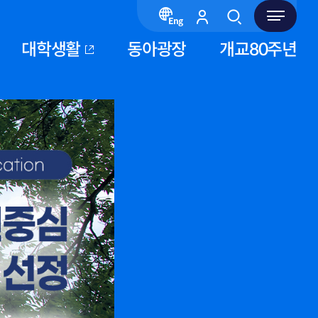
대학생활
동아광장
개교80주년