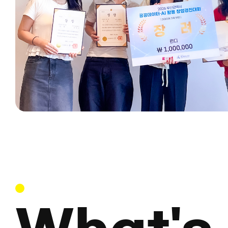
Platform(S22) 2층 고기능성밸브기술지원센터 3) 담당자 
선임연구원(051-200-6596) 동아대학교 산학협력단 취업규칙 제7조
(결격사유) 다음 각 호의 어느 하나에 해당하는 자는 직원에
없다. 1. 피성년후견인 또는 피한정후견인 선고를 받은 자 2.
파산자로서 복권되지 아니한 자 3. 금고이상의 형을 받고 
종료되거나 집행을 받지 아니하기로 확정된 후 5년을 경과
자 4. 금고이상의 형을 받고 그 집행유예의 기간이 완료된
2년을 경과하지 아니한 자 5. 금고이상의 형의 선고유예를
그 선고 유예 기간 중에 있는 자 6. 법원의 판결, 법률에 의하
자격정지, 자격이 상실된 자 및 병역 기피자 7. 사상이 불온
동아대 태권도학과 시범단,
동아대 송강직 로
소행의 사실이 있는 자 8. 건강진단 결과 근로에 지장이 있
부산강서경찰서와 ‘마약퇴치
경사노위 ‘공무원
판단되는 자 9. 임용전형을 위해 제출한 서류를 은폐하거나
홍보영상’ 제작
노사관계위원회’ 
10 불법쟁의 등 과거 위법한 일에 관여한 자 11. 기타 위와 동등한
2026-08-03
2026-08-03
정도의 결격 사유가 있는 자