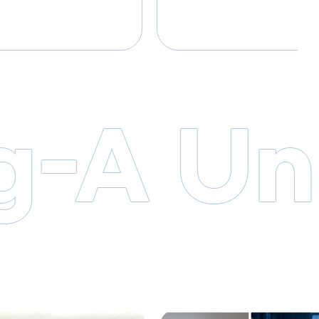
일자의 조정이 있을 수 있음)
나. 계약기간: 2026년 9월 1일
 나. 근무장소:
1년 추가 근무 가능) 다. 근
7호 현장실습지원센터 다.
글로벌첨단융합공학부 사무실 라. 근로시간: 월요일 ~ 금요일(09:00
휴게시간 12:00~13:00 라.
17:00), 휴게시간 12:00~13
학 중 단축근무, 동․하계
복리후생: 방학 중 단축근무, 
 따름 3. 자격요건 가.
사항은 관련 규정에 따름 3. 자격요건 가. 4년제 대학 졸업자(전공불문)
원 임용에 결격사유가 없는
나. 국가공무원 임용에 결격사
경력 조회 결과 취업제한
면제자) 다. 성범죄 경력 조회
국가보훈대상자는 관련 법규에 
-A Uni
황 및 대학 사정에 따라
글로벌첨단융합공학부는 외국인
영어회화가 가능한 자 우대 (공인 영어성적 소지자는 유효한 공인
영어성적 사본을 제출) 4. 채용 전형 및 일정 ※ 전체 일정은 진행 상황
및 대학 사정에 따라 일부 변동이 있을 수 있
지원서 접수 2026. 8. 5.(수)~20
전형 합격자 발표 2026. 8. 12.(수) 예정 
13.(목) 예정 합격자에 한해 개별 안내 최종 합격자 통보 20
제출 ※ 제출 메일
(목) 예정 개별 통보 5. 지원서 접수 기간 및 방법 가.기간: 2026. 8. 5.
000)’ 구분 목록
(수)~2026. 8. 11.(화) 15:00까지 나. 접수: 첨부된 입사지원
작성해 이메일(huni@dau.ac.kr)로 스
[학사조교 지원] 제출_성명 구분 목록 매수 대상자 비고 1 입사지원서
함 6. 면접 시 필요 구비
(이력서, 자기소개서) 1부 전 지원자 첨
는 학부 졸업(예정)
이용 동의서 1부 다. 채용지원서에 허위 사실이 있을 경우에는 합격 및
 시) -
임용을 취소함 6. 문의처 안내 가. 전화번호: 051)200-5594 나. 주소: